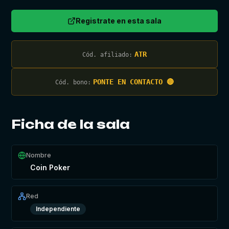
Registrate en esta sala
ATR
Cód. afiliado:
PONTE EN CONTACTO 🔴
Cód. bono:
Ficha de la sala
Nombre
Coin Poker
Red
Independiente