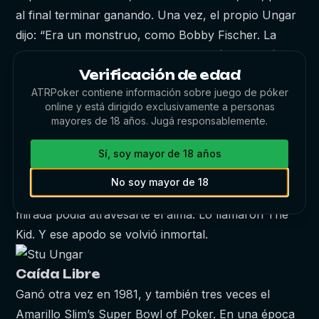
al final terminar ganando. Una vez, el propio Ungar
dijo: “Era un monstruo, como Bobby Fischer. La
gente me enseñaba un juego, y dos días después ya
Verificación de edad
era mejor que ellos, incluso si ellos llevaban 30 años
ATRPoker contiene información sobre juego de póker
jugándolo.” Dos años después, en 1980, con solo 24
online y está dirigido exclusivamente a personas
años, jugó su primer torneo de póker en la vida, que
mayores de 18 años. Jugá responsablemente.
no fue nada menos que el evento principal de la
World Series of Poker. Derrotó en el mano a mano
Sí, soy mayor de 18 años
final a Doyle Brunson, quien admiraba su talento,
No soy mayor de 18
medía menos de 1.60 m y pesaba 50 kilos. Pero su
mirada podía atravesarte el alma. Lo llamaron The
Kid. Y ese apodo se volvió inmortal.
Caída Libre
Ganó otra vez en 1981, y también tres veces el
Amarillo Slim’s Super Bowl of Poker. En una época