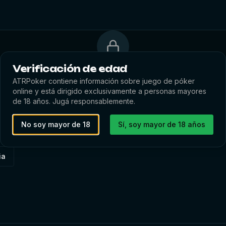
Verificación de edad
Iniciá sesión para ver este video
ATRPoker contiene información sobre juego de póker
Este contenido es exclusivo para miembros registrados.
online y está dirigido exclusivamente a personas mayores
Iniciar sesión
de 18 años. Jugá responsablemente.
No soy mayor de 18
Sí, soy mayor de 18 años
ia