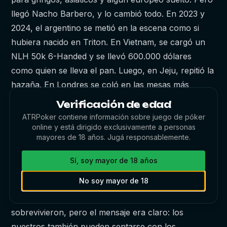
llegó Nacho Barbero, y lo cambió todo. En 2023 y
2024, el argentino se metió en la escena como si
hubiera nacido en Triton. En Vietnam, se cargó un
NLH 50k 6-Handed y se llevó 600.000 dólares
como quien se lleva el pan. Luego, en Jeju, repitió la
hazaña. En Londres se coló en las mesas más
temidas y cobró como un rey. Y en Chipre, en 2024,
Verificación de edad
directamente se coronó: ganó el Main Event. Ya no
ATRPoker contiene información sobre juego de póker
era un outsider. Era parte de la élite. No fue el único.
online y está dirigido exclusivamente a personas
mayores de 18 años. Jugá responsablemente.
Desde 2022, empezaron a verse más nombres
latinos y españoles en los rankings de cobros.
Sí, soy mayor de 18 años
Jugadores de México, Venezuela, España y
No soy mayor de 18
Colombia empezaron a probar suerte en la arena de
los grandes. Algunos se estrellaron, otros
sobrevivieron, pero el mensaje era claro: los
nuestros también pueden sentarse con los