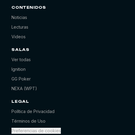
CONTENIDOS
Noticias
Lecturas
Videos
SALAS
Ver todas
Ignition
ATR Poker
En línea
GG Poker
NEXA (WPT)
¡Hola! ¿En qué podemos ayudarte hoy? 🃏
ahora
LEGAL
Política de Privacidad
Términos de Uso
Preferencias de cookies