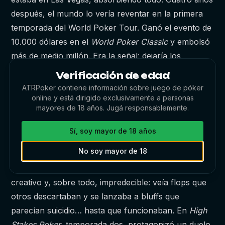
después, el mundo lo vería reventar en la primera
temporada del World Poker Tour. Ganó el evento de
10.000 dólares en el
World Poker Classic
y embolsó
más de medio millón. Era la señal: dejaría los
números de oficina por las cifras irreales del póker.
Verificación de edad
El Gran Danés Ruge
ATRPoker contiene información sobre juego de póker
En 2005, el “Poker Superstars Invitational” puso a
online y está dirigido exclusivamente a personas
mayores de 18 años. Jugá responsablemente.
prueba a los mejores con una entrada de 400.000
dólares. Gus dudó… hasta que no dudó más. Venció
Sí, soy mayor de 18 años
a Doyle Brunson, Phil Ivey y otros colosos para
No soy mayor de 18
quedarse con un millón. La prensa lo bautizó “El
Gran Danés del Póker”. Su estilo era agresivo,
creativo y, sobre todo, impredecible: veía flops que
otros descartaban y se lanzaba a bluffs que
parecían suicidio… hasta que funcionaban. En
High
Stakes Poker
, temporada dos, protagonizó un duelo