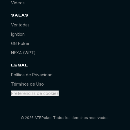
Videos
SALAS
Ver todas
Ignition
ATR Poker
En línea
GG Poker
NEXA (WPT)
¡Hola! ¿En qué podemos ayudarte hoy? 🃏
ahora
LEGAL
Política de Privacidad
Términos de Uso
Preferencias de cookies
©
2026
ATRPoker. Todos los derechos reservados.