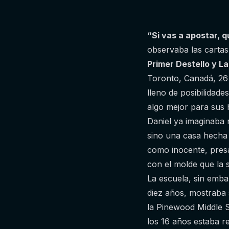
“Si vas a apostar, 
observaba las cartas 
Primer Destello y L
Toronto, Canadá, 26 
lleno de posibilidad
algo mejor para sus 
Daniel ya imaginaba 
sino una casa hecha 
como inocente, presa
con el molde que la s
La escuela, sin emba
diez años, mostraba s
la Pinewood Middle 
los 16 años estaba r