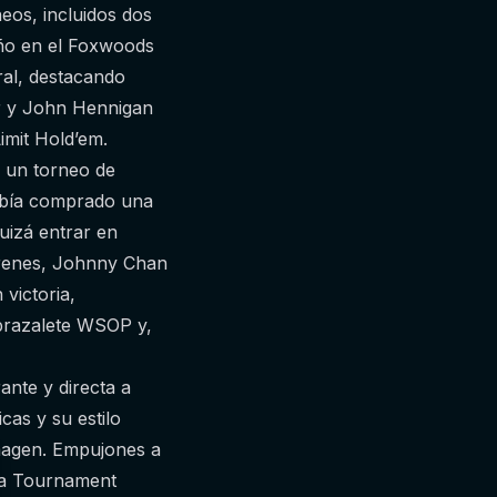
eos, incluidos dos
eño en el Foxwoods
al, destacando
er y John Hennigan
imit Hold’em.
, un torneo de
había comprado una
quizá entrar en
Brenes, Johnny Chan
victoria,
 brazalete WSOP y,
ante y directa a
cas y su estilo
imagen. Empujones a
la Tournament