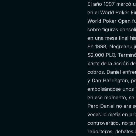
El año 1997 marcó un
en el World Poker F
World Poker Open fu
sobre figuras consol
en una mesa final hi
En 1998, Negreanu ju
$2,000 PLO. Terminó
parte de la acción de
cobros. Daniel enfr
y Dan Harrington, pe
embolsándose unos 1
en ese momento, se c
Pero Daniel no era s
veces lo metía en pr
controvertido, no ta
reporteros, debates