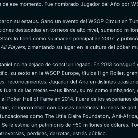
os de ese momento. Fue nombrado Jugador del Año por W
daron su estatus. Ganó un evento del WSOP Circuit en Tu
iciones destacadas en torneos de alto nivel, sumando mill
tars lo fichó como su imagen principal en 2007, y publicó 
ll Players
, cimentando su lugar en la cultura del póker mu
aniel no ha dejado de construir legado. En 2013 consiguió 
fic, su sexto en la WSOP Europe, títulos High Roller, gra
s, reconocimientos: Jugador del Año en distintas ocasione
as fuera de las mesas —sus libros, su rol como embajador, 
o al Poker Hall of Fame en 2014. Fuera de los escenarios d
alud, comprometido con causas benéficas: torneos de golf
fundaciones como The Little Claire Foundation, Anti-Africa,
s. Se le estima un patrimonio de ~50 millones de dólares. T
ntroversias, pérdidas, derrotas, estrés público.