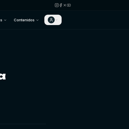
as
Contenidos
a