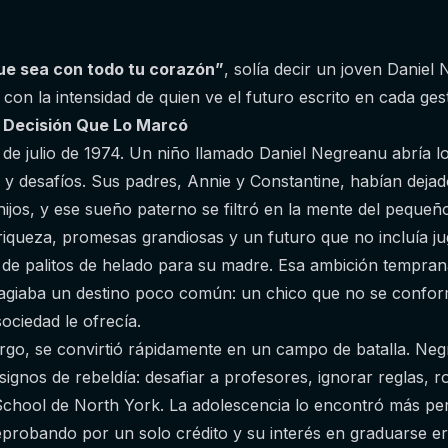
que sea con todo tu corazón”
, solía decir un joven Daniel
con la intensidad de quien ve el futuro escrito en cada gest
a Decisión Que Lo Marcó
de julio de 1974. Un niño llamado Daniel Negreanu abría 
es y desafíos. Sus padres, Annie y Constantine, habían de
hijos, y ese sueño paterno se filtró en la mente del pequeñ
riqueza, promesas grandiosas y un futuro que no incluía ju
de palitos de helado para su madre. Esa ambición tempran
giaba un destino poco común: un chico que no se conforma
ociedad le ofrecía.
rgo, se convirtió rápidamente en un campo de batalla. Ne
ignos de rebeldía: desafiar a profesores, ignorar reglas, r
School de North York. La adolescencia lo encontró más pe
eprobando por un solo crédito y su interés en graduarse e