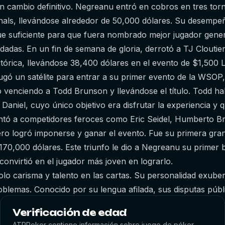
 cambio definitivo. Negreanu entró en cobros en tres torn
inals, llevándose alrededor de 50,000 dólares. Su desemp
e suficiente para que fuera nombrado mejor jugador gener
idadas. En un fin de semana de gloria, derrotó a TJ Clouti
stórica, llevándose 38,400 dólares en el evento de $1,500 L
gó un satélite para entrar a su primer evento de la WSOP
 venciendo a Todd Brunson y llevándose el título. Todd 
 Daniel, cuyo único objetivo era disfrutar la experiencia y 
entó a competidores feroces como Eric Seidel, Humberto 
ro logró imponerse y ganar el evento. Fue su primera gran 
70,000 dólares. Este triunfo le dio a Negreanu su primer
onvirtió en el jugador más joven en lograrlo.
olo carisma y talento en las cartas. Su personalidad exuber
oblemas. Conocido por su lengua afilada, sus disputas públi
rdó en protagonizar incidentes que pusieron a prueba su 
Verificación de edad
 acalorados con colegas como Doug Polk, diferencias con 
ATRPoker contiene información sobre juego de póker