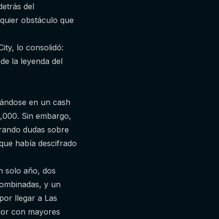
etrás del
lquier obstáculo que
ty, lo consolidó:
 de la leyenda del
mándose en un cash
8,000. Sin embargo,
erando dudas sobre
que había descifrado
n solo año, dos
 combinadas, y un
or llegar a Las
ador con mayores