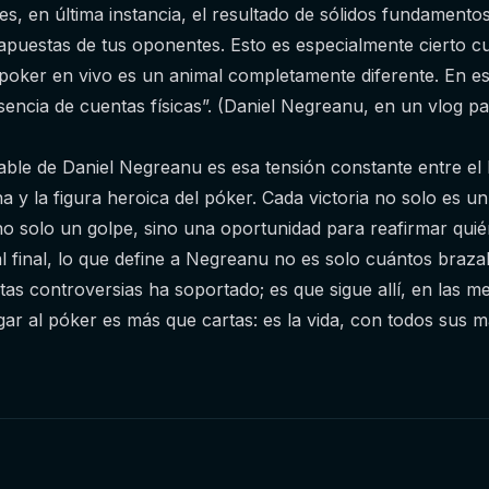
 es, en última instancia, el resultado de sólidos fundamento
 apuestas de tus oponentes. Esto es especialmente cierto c
l poker en vivo es un animal completamente diferente. En e
sencia de cuentas físicas”. (Daniel Negreanu, en un vlog p
le de Daniel Negreanu es esa tensión constante entre el br
 y la figura heroica del póker. Cada victoria no solo es un
 no solo un golpe, sino una oportunidad para reafirmar qui
l final, lo que define a Negreanu no es solo cuántos brazal
as controversias ha soportado; es que sigue allí, en las m
ar al póker es más que cartas: es la vida, con todos sus ma