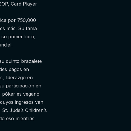
SOP, Card Player
nica por 750,000
ones más. Su fama
su primer libro,
ndial.
su quinto brazalete
ndes pagos en
s, liderazgo en
su participación en
e póker es vegano,
 cuyos ingresos van
 St. Jude’s Children’s
odo eso mientras