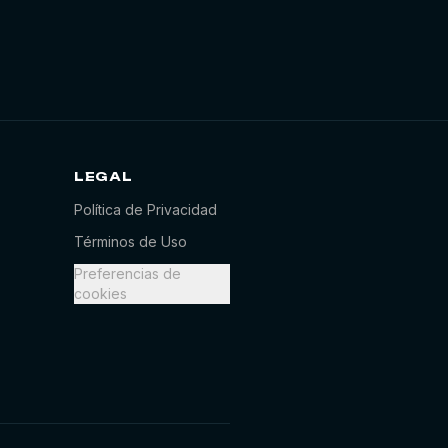
LEGAL
ATR Poker
En línea
Política de Privacidad
Términos de Uso
¡Hola! ¿En qué podemos
Preferencias de
ayudarte hoy? 🃏
cookies
ahora