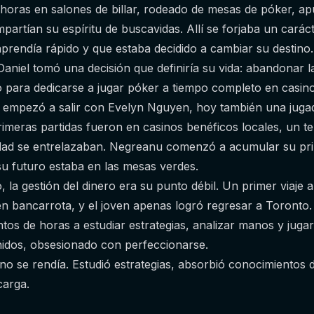
 horas en salones de billar, rodeado de mesas de póker, ap
rtían su espíritu de buscavidas. Allí se forjaba un carác
aprendía rápido y que estaba decidido a cambiar su destino.
aniel tomó una decisión que definiría su vida: abandonar l
ño para dedicarse a jugar póker a tiempo completo en casino
, empezó a salir con Evelyn Nguyen, hoy también una juga
rimeras partidas fueron en casinos benéficos locales, un t
idad se entrelazaban. Negreanu comenzó a acumular su pri
 su futuro estaba en las mesas verdes.
, la gestión del dinero era su punto débil. Un primer viaje 
en bancarrota, y el joven apenas logró regresar a Toronto.
ntos de horas a estudiar estrategias, analizar manos y juga
idos, obsesionado con perfeccionarse.
no se rendía. Estudió estrategias, absorbió conocimientos 
carga.