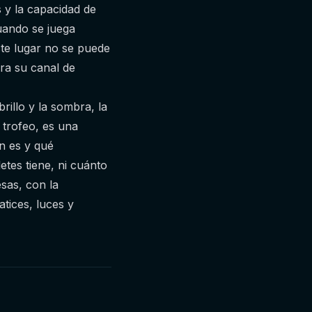
s y la capacidad de
uando se juega
ste lugar no se puede
ara su canal de
illo y la sombra, la
 trofeo, es una
én es y qué
etes tiene, ni cuánto
esas, con la
tices, luces y