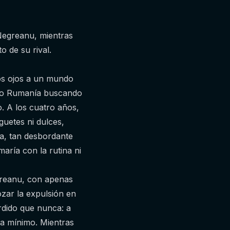
 Negreanu, mientras
o de su rival.
los ojos a un mundo
jado Rumanía buscando
o. A los cuatro años,
guetes ni dulces,
a, tan desbordante
ría con la rutina ni
greanu, con apenas
ozar la expulsión en
rdido que nunca: a
ra mínimo. Mientras