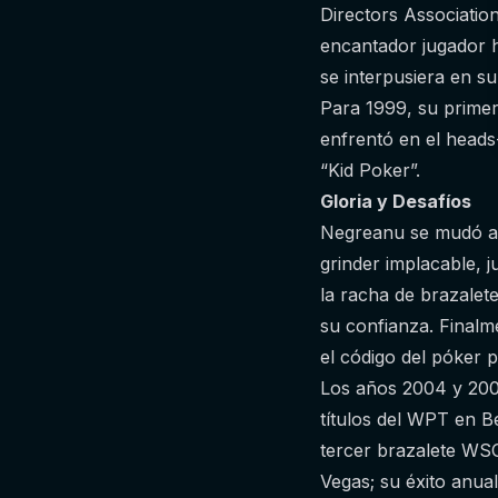
Directors Associatio
encantador jugador h
se interpusiera en s
Para 1999, su primer
enfrentó en el heads-
“Kid Poker”.
Gloria y Desafíos
Negreanu se mudó a 
grinder implacable,
la racha de brazalet
su confianza. Finalm
el código del póker p
Los años 2004 y 200
títulos del WPT en B
tercer brazalete WSO
Vegas; su éxito anua