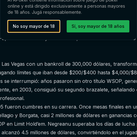
n y polémicas en plataformas de streaming mostraban que d
online y está dirigido exclusivamente a personas mayores
abía un hombre dispuesto a luchar, debatir y desafiar cua
de 18 años. Jugá responsablemente.
u camino.
No soy mayor de 18
Sí, soy mayor de 18 años
 evento televisado, el US Poker Championship en Atlantic Ci
up a John Bonetti y se llevó 210,000 dólares. Fue el inicio
Las Vegas con un bankroll de 300,000 dólares, transfor
 jugando límites que iban desde $200/$400 hasta $4,000/$
es se interrumpió: años pasaron sin otro título WSOP, gen
ente, en 2003, consiguió su segundo brazalete, señalando 
rofesional.
5 fueron cumbres en su carrera. Once mesas finales en u
ellagio y Borgata, casi 2 millones de dólares en ganancias
P en Limit Hold’em. Negreanu superaba los días de lucha p
l alcanzó 4.5 millones de dólares, convirtiéndolo en el jug